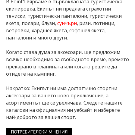
В Point1 вярваме в първокласната туристическа
екипировка. Екипът ни предлага страхотни
тениски, туристически панталони, туристически
якета, полари, блузи,
суичъри
, ризи, потници,
ветровки, хардшел якета, софтшел якета,
панталони и много други.
Когато става дума за аксесоари, ще предложим
всичко необходимо за свободното време, времето
прекарано в планината или когато решите да
отидете на къмпинг.
Накратко: Екипът ни има достатъчно спортни
аксесоари за вашето ново приключение, а
асортиментът ще се увеличава. Следете нашите
каталози на официалния ни уебсайт и изберете
най-доброто за вашия спорт.
ПОТРЕБИТЕЛСКИ МНЕНИЯ