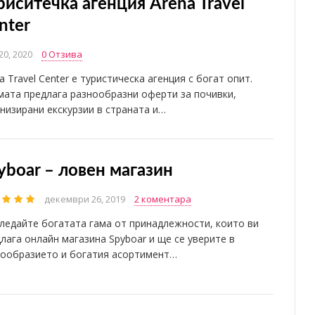
риситечка агенция Arena Travel
nter
20, 2020
0 Отзива
a Travel Center е туристическа агенция с богат опит.
ата предлага разнообразни оферти за почивки,
низирани екскурзии в страната и…
yboar – ловен магазин
декември 26, 2019
2 коментара
ледайте богатата гама от принадлежности, които ви
лага онлайн магазина Spyboar и ще се уверите в
нообразието и богатия асортимент…