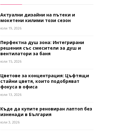
Актуални дизайни на пътеки и
мокетени килими този сезон
юли 19, 2026
Перфектна душ зона: Интегрирани
решения със смесители за душ и
вентилатори за баня
юли 15, 2026
Цветове за концентрация: Цъфтящи
стайни цветя, които подобряват
фокуса в офиса
юли 13, 2026
Къде да купите реновиран лаптоп без
изненади в България
юли 3, 2026