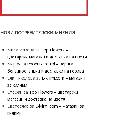
НОВИ ПОТРЕБИТЕЛСКИ МНЕНИЯ
Мила Илиева
за
Top Flowers –
цветарски магазин и доставка на цветя
Мария
за
Phoenix Petrol – верига
бензиностанции и доставки на горива
Ели Николова
за
E-kilimi.com – магазин
за килими
Стефан
за
Top Flowers – цветарски
магазин и доставка на цветя
Светослав
за
E-kilimi.com – магазин за
килими