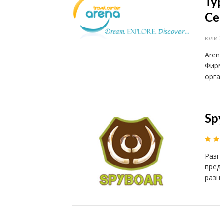
Ту
Ce
юли 
Aren
Фирм
орга
Sp
Разг
пред
раз