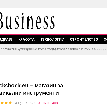
ЗДРАВЕ
КРАСОТА
ТЕХНОЛОГИИ
СТРОИТЕЛСТВО
Х
enix Petrol – верига бензиностанции и доставки на горива
2 год
ckshock.eu – магазин за
зикални инструменти
август 5, 2023
3 коментара