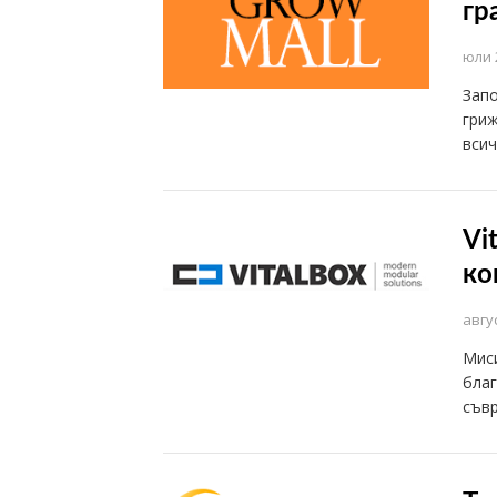
гр
юли 
Запо
гриж
всич
Vi
ко
авгус
Мис
благ
съвр