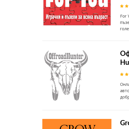
For 
пъзе
гол
Оф
Hu
Онла
авто
добр
Gr