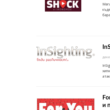
Мага
къде
бар
In
деке
InSi
хипн
атак
Fo
и 