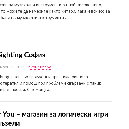
зин за музикални инструменти от най-високо ниво,
то можете да намерите както китари, така и всичко за
абаните, музикални инструменти…
Sighting София
мври 10, 2022
2 коментара
ghting е център за духовни практики, хипноза,
отерапия и помощ при проблеми свързани с паник
и и депресия. С помощта…
r You – магазин за логически игри
пъзели