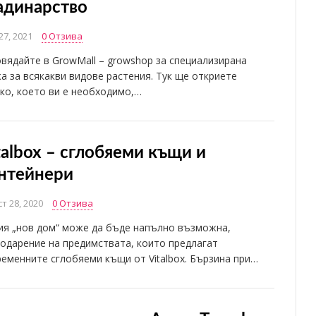
адинарство
27, 2021
0 Отзива
вядайте в GrowMall – growshop за специализирана
а за всякакви видове растения. Тук ще откриете
ко, което ви е необходимо,…
talbox – сглобяеми къщи и
нтейнери
т 28, 2020
0 Отзива
ия „нов дом“ може да бъде напълно възможна,
одарение на предимствата, които предлагат
еменните сглобяеми къщи от Vitalbox. Бързина при…