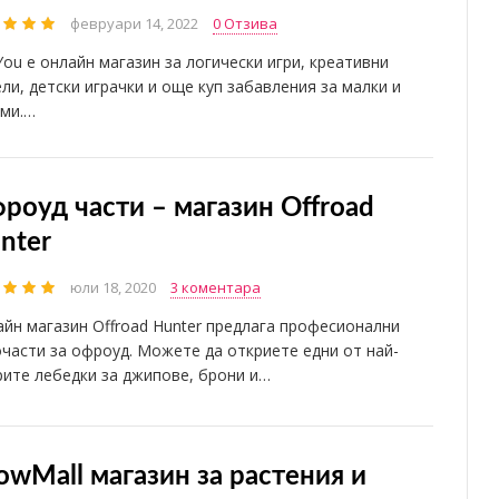
февруари 14, 2022
0 Отзива
You е онлайн магазин за логически игри, креативни
ли, детски играчки и още куп забавления за малки и
еми.…
роуд части – магазин Offroad
nter
юли 18, 2020
3 коментара
йн магазин Offroad Hunter предлага професионални
части за офроуд. Можете да откриете едни от най-
ите лебедки за джипове, брони и…
owMall магазин за растения и