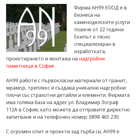
Фирма АН99 ЕООД е в
бизнеса на
каменоделските услуги
повече от 22 години.
Екипът е тясно
специализиран в
изработката,
проектирането и монтажа на
надгробни
паметници в София
.
АН99 работи с първокласни материали от гранит,
мрамор, триплекс и създава уникални надгробни
плочи със страхотни детайли и елементи. Фирмата
има голяма база на адрес ул. Владимир Зограф
112А в София, като можете да отправите директно
запитване и на телефонен номер: 0898 465 230.
С огромен опит и проекти зад гърба си, АН99 е