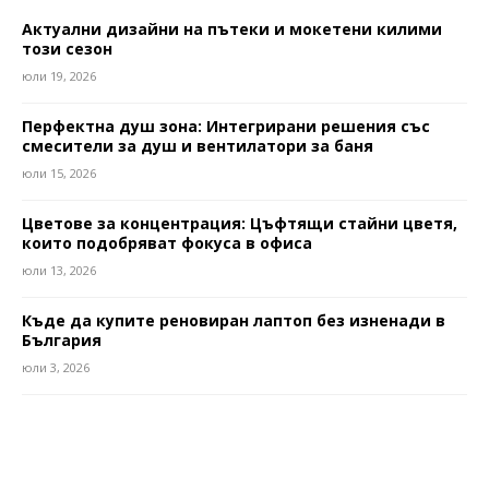
Актуални дизайни на пътеки и мокетени килими
този сезон
юли 19, 2026
Перфектна душ зона: Интегрирани решения със
смесители за душ и вентилатори за баня
юли 15, 2026
Цветове за концентрация: Цъфтящи стайни цветя,
които подобряват фокуса в офиса
юли 13, 2026
Къде да купите реновиран лаптоп без изненади в
България
юли 3, 2026