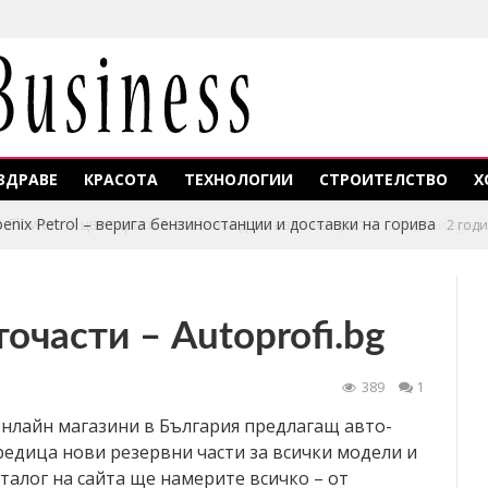
ЗДРАВЕ
КРАСОТА
ТЕХНОЛОГИИ
СТРОИТЕЛСТВО
Х
enix Petrol – верига бензиностанции и доставки на горива
2 год
очасти – Autoprofi.bg
389
1
 онлайн магазини в България предлагащ авто-
редица нови резервни части за всички модели и
талог на сайта ще намерите всичко – от