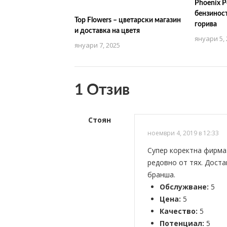
Phoenix Pe
бензиност
Top Flowers – цветарски магазин
горива
и доставка на цветя
януари 5, 
януари 7, 2025
1 Отзив
Стоян
ноември 4, 2019 в 12:33
Супер коректна фирма
редовно от тях. Доста
бранша.
Обслужване:
5
Цена:
5
Качество:
5
Потенциал:
5