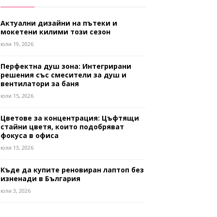
Актуални дизайни на пътеки и
мокетени килими този сезон
юли 19, 2026
Перфектна душ зона: Интегрирани
решения със смесители за душ и
вентилатори за баня
юли 15, 2026
Цветове за концентрация: Цъфтящи
стайни цветя, които подобряват
фокуса в офиса
юли 13, 2026
Къде да купите реновиран лаптоп без
изненади в България
юли 3, 2026