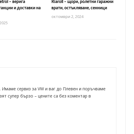
trol – верига
Riaroll – щори, ролетни гаражни
анции и доставки на
врати, остъкляване, сенници
октомври 2, 2024
2025
. Имаме сервиз за VW и ваг до Плевен и поръчваме
вят супер бързо – цените са без коментар в