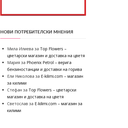
НОВИ ПОТРЕБИТЕЛСКИ МНЕНИЯ
Мила Илиева
за
Top Flowers –
цветарски магазин и доставка на цветя
Мария
за
Phoenix Petrol – верига
бензиностанции и доставки на горива
Ели Николова
за
E-kilimi.com – магазин
за килими
Стефан
за
Top Flowers – цветарски
магазин и доставка на цветя
Светослав
за
E-kilimi.com – магазин за
килими