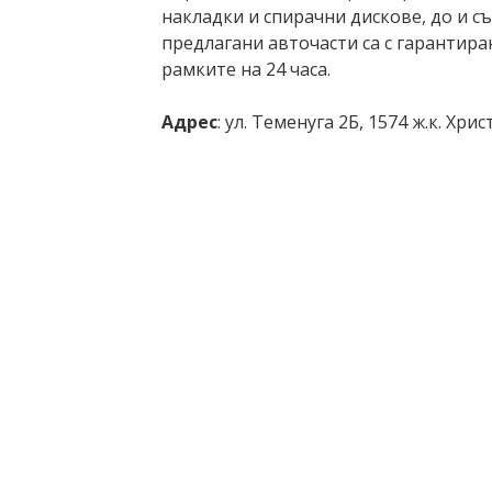
накладки и спирачни дискове, до и съ
предлагани авточасти са с гарантиран
рамките на 24 часа.
Адрес
: ул. Теменуга 2Б, 1574 ж.к. Хр