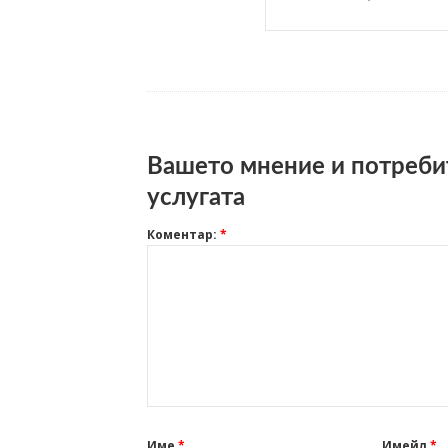
Вашето мнение и потреби
услугата
Коментар:
*
Име
*
Имейл
*