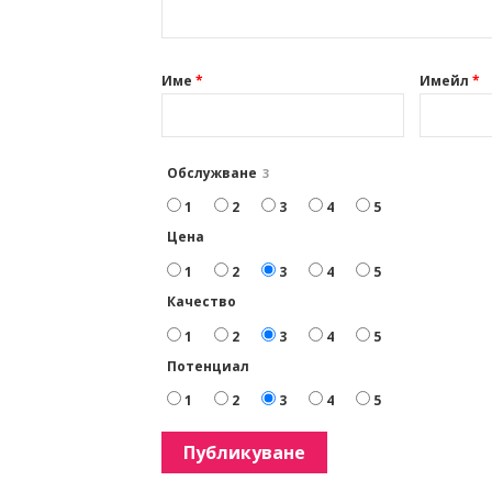
Име
*
Имейл
*
Обслужване
3
1
2
3
4
5
Цена
1
2
3
4
5
Качество
1
2
3
4
5
Потенциал
1
2
3
4
5