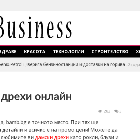
ЗДРАВЕ
КРАСОТА
ТЕХНОЛОГИИ
СТРОИТЕЛСТВО
Х
enix Petrol – верига бензиностанции и доставки на горива
2 год
 дрехи онлайн
282
3
а, bamb.bg е точното място. При тях ще
 детайли и всичко е на промо цени! Можете да
че любимите ви
дамски дрехи
като рокли, блузи и