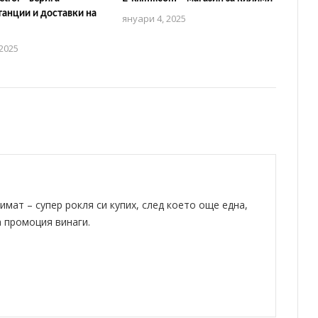
анции и доставки на
януари 4, 2025
2025
имат – супер рокля си купих, след което още една,
а промоция винаги.