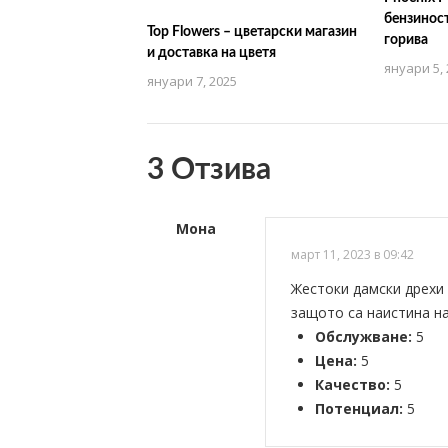
бензиност
Top Flowers – цветарски магазин
горива
и доставка на цветя
януари 5, 
януари 7, 2025
3 Отзива
Мона
март 11, 2023 в 09:42
Жестоки дамски дрехи 
защото са наистина н
Обслужване:
5
Цена:
5
Качество:
5
Потенциал:
5