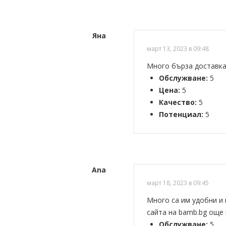
Яна
март 13, 2023 в 09:48
Много бърза доставка,
Обслужване:
5
Цена:
5
Качество:
5
Потенциал:
5
Ana
март 18, 2023 в 09:45
Много са им удобни и 
сайта на bamb.bg още
Обслужване:
5