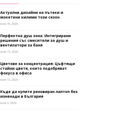
Актуални дизайни на пътеки и
мокетени килими този сезон
юли 19, 2026
Перфектна душ зона: Интегрирани
решения със смесители за душ и
вентилатори за баня
юли 15, 2026
Цветове за концентрация: Цъфтящи
стайни цветя, които подобряват
фокуса в офиса
юли 13, 2026
Къде да купите реновиран лаптоп без
изненади в България
юли 3, 2026