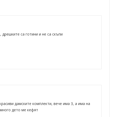
 дрешките са готини и не са скъпи
красиви дамските комплекти, вече има 3, а има на
 много дето ме кефят