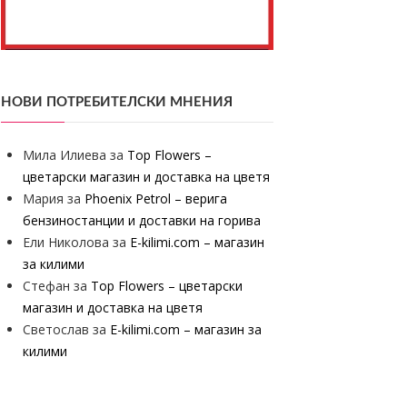
НОВИ ПОТРЕБИТЕЛСКИ МНЕНИЯ
Мила Илиева
за
Top Flowers –
цветарски магазин и доставка на цветя
Мария
за
Phoenix Petrol – верига
бензиностанции и доставки на горива
Ели Николова
за
E-kilimi.com – магазин
за килими
Стефан
за
Top Flowers – цветарски
магазин и доставка на цветя
Светослав
за
E-kilimi.com – магазин за
килими