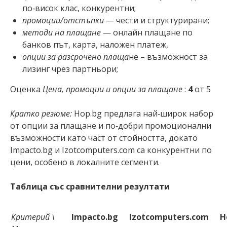
по‑висок клас, конкурентни;
промоции/отстъпки
— чести и структурирани;
методи на плащане
— онлайн плащане по
банков път, карта, наложен платеж,
опции за разсрочено плаща
не – възможност за
лизинг чрез партньори;
Оценка
Цена, промоции и опции за плащане
:
4
от 5
Кратко резюме:
Hop.bg предлага най‑широк набор
от опции за плащане и по‑добри промоционални
възможности като част от стойността, докато
Impacto.bg и Izotcomputers.com са конкурентни по
цени, особено в локалните сегменти.
Таблица със сравнителни резултати
Критерий \
Impacto.bg
Izotcomputers.com
H