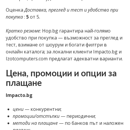
Оценка
Доставка, преглед и тест и удобство при
покупка
:
5
от 5.
Кратко резюме
: Hop.bg гарантира най‑голямо
удобство при покупка — възможност за преглед и
тест, взимане от шоурум и богати филтри в
онлайн каталога; за локални клиенти Impacto.bg и
Izotcomputers.com предлагат адекватни варианти.
Цена, промоции и опции за
плащане
Impacto.bg
цени
— конкурентни;
промоции/отстъпки
— периодични;
методи на плащане
— по банков път и наложен
платеж;