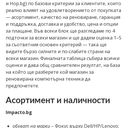
и Hop.bg) по базови критерии за клиентите, които
реално влияят на удовлетворението от покупката
— асортимент, качество на реновиране, гаранция
и поддръжка, доставка и удобство, цена и опции
за плащане. Във всеки блок ще разгледаме по 4
подточки за всеки магазин и ще дадем оценка 1–5
за съответния основен критерий — така ще
видите бързо силните и по‑слабите страни на
всеки магазин. Финалната таблица събира всички
оценки и дава общ сравнителен резултат, на база
на който ще разберете кой магазин за
реновирана компютърна техника да
предпочетете.
Асортимент и наличности
Impacto.bg
обхват на марки
– Фокус върху Dell/HP/Lenovo;