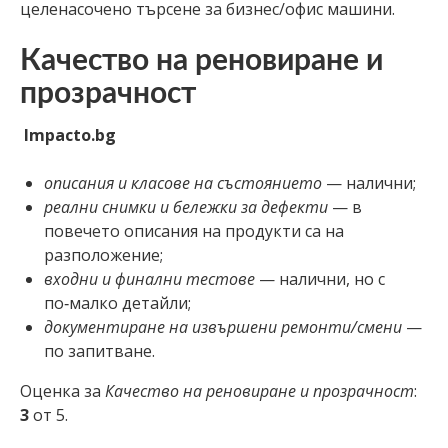
целенасочено търсене за бизнес/офис машини.
Качество на реновиране и
прозрачност
Impacto.bg
описания и класове на състоянието
— налични;
реални снимки и бележки за дефекти
— в
повечето описания на продукти са на
разположение;
входни и финални тестове
— налични, но с
по‑малко детайли;
документиране на извършени ремонти/смени
—
по запитване.
Оценка за
Качество на реновиране и прозрачност
:
3
от 5.