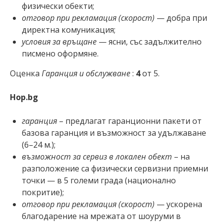
физически обекти;
отговор при рекламация (скорост)
— добра при
директна комуникация;
условия за връщане
— ясни, със задължително
писмено оформяне.
Оценка
Гаранция и обслужване
:
4
от 5.
Hop.bg
гаранция
– предлагат гаранционни пакети от
базова гаранция и възможност за удължаване
(6–24 м.);
възможност за сервиз в локален обект
– на
разположение са физически сервизни приемни
точки — в 5 големи града (национално
покритие);
отговор при рекламация (скорост)
— ускорена
благодарение на мрежата от шоуруми в