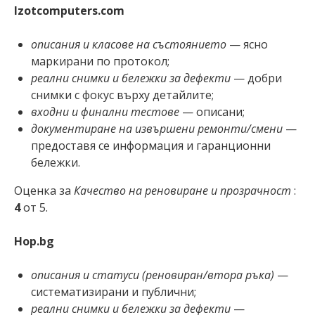
Izotcomputers.com
описания и класове на състоянието
— ясно
маркирани по протокол;
реални снимки и бележки за дефекти
— добри
снимки с фокус върху детайлите;
входни и финални тестове
— описани;
документиране на извършени ремонти/смени
—
предоставя се информация и гаранционни
бележки.
Оценка за
Качество на реновиране и прозрачност
:
4
от 5.
Hop.bg
описания и статуси (реновиран/втора ръка)
—
систематизирани и публични;
реални снимки и бележки за дефекти
—