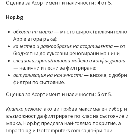
Оценка за Асортимент и наличности :
4
от 5.
Hop.bg
обхват на марки
— много широк (включително
Apple втора ръка);
качество и разнообразие на асортимента
— от
бюджетни до луксозни реновирани машини;
специализирани/нишови модели
и конфигурации
— налични и лесни за филтриране;
актуализация на наличности
— висока, с добри
филтри по състояние.
Оценка за Асортимент и наличности :
5
от 5.
Кратко резюме
: ако ви трябва максимален избор и
възможност да филтрирате по клас на състояние и
марка, Hop.bg предлага най‑голямо покритие, а
Impacto.bg и Izotcomputers.com са добри при