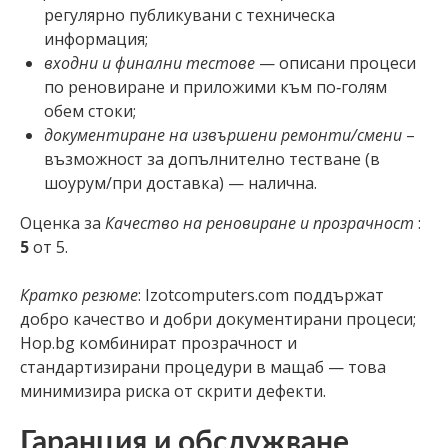
регулярно публикувани с техническа
информация;
входни и финални тестове
— описани процеси
по реновиране и приложими към по‑голям
обем стоки;
документиране на извършени ремонти/смени
–
възможност за допълнително тестване (в
шоурум/при доставка) — налична.
Оценка за
Качество на реновиране и прозрачност
:
5
от 5.
Кратко резюме
: Izotcomputers.com поддържат
добро качество и добри документирани процеси;
Hop.bg комбинират прозрачност и
стандартизирани процедури в мащаб — това
минимизира риска от скрити дефекти.
Гаранция и обслужване