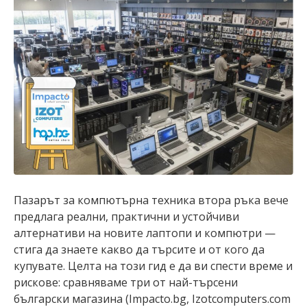
Пазарът за компютърна техника втора ръка вече
предлага реални, практични и устойчиви
алтернативи на новите лаптопи и компютри —
стига да знаете какво да търсите и от кого да
купувате. Целта на този гид е да ви спести време и
рискове: сравняваме три от най-търсени
български магазина (Impacto.bg, Izotcomputers.com