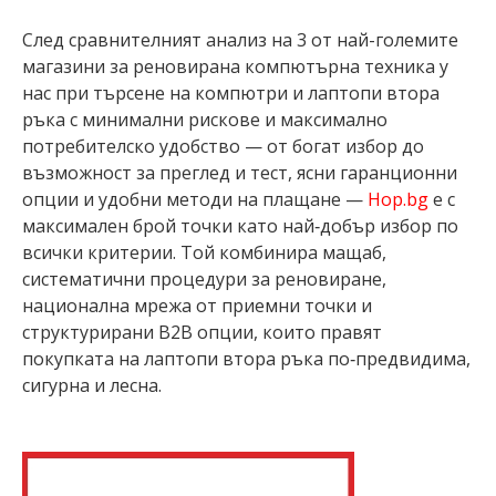
След сравнителният анализ на 3 от най-големите
магазини за реновирана компютърна техника у
нас при търсене на компютри и лаптопи втора
ръка с минимални рискове и максимално
потребителско удобство — от богат избор до
възможност за преглед и тест, ясни гаранционни
опции и удобни методи на плащане —
Hop.bg
е с
максимален брой точки като най‑добър избор по
всички критерии. Той комбинира мащаб,
систематични процедури за реновиране,
национална мрежа от приемни точки и
структурирани B2B опции, които правят
покупката на лаптопи втора ръка по‑предвидима,
сигурна и лесна.