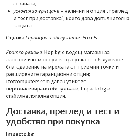
страната;
условия за връщане
– налични и опция „преглед
и тест при доставка“, което дава допълнителна
защита.
Оценка
Гаранция и обслужване
:
5
от 5.
Кратко резюме
: Hop.bg е водещ магазин за
лаптопи и компютри втора ръка по обслужване
благодарение на мрежата от приемни точки и
разширените гаранционни опции;
Izotcomputers.com дава бутиково,
персонализирано обслужване, Impacto.bg е
стабилна локална опция.
Доставка, преглед и тест и
удобство при покупка
Impacto.bg