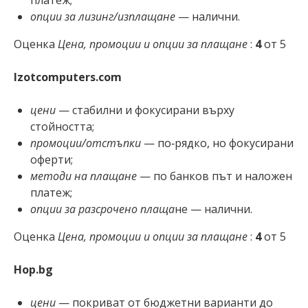
опции за лизинг/изплащане
— налични.
Оценка
Цена, промоции и опции за плащане
:
4
от 5
Izotcomputers.com
цени
— стабилни и фокусирани върху
стойността;
промоции/отстъпки
— по‑рядко, но фокусирани
оферти;
методи на плащане
— по банков път и наложен
платеж;
опции за разсрочено плаща
не — налични.
Оценка
Цена, промоции и опции за плащане
:
4
от 5
Hop.bg
цени
— покриват от бюджетни варианти до